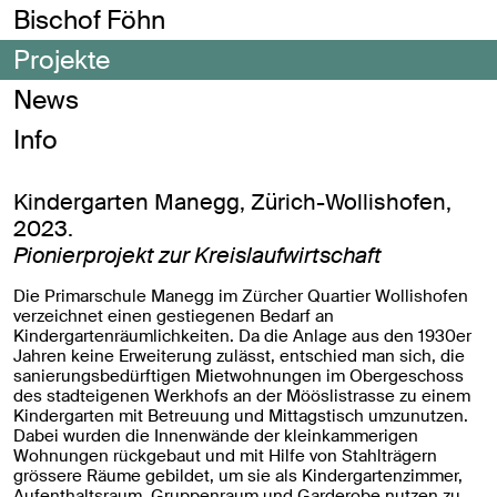
Bischof Föhn
Projekte
News
Info
Kindergarten Manegg, Zürich-Wollishofen,
2023.
Pionierprojekt zur Kreislaufwirtschaft
Die Primarschule Manegg im Zürcher Quartier Wollishofen
verzeichnet einen gestiegenen Bedarf an
Kindergartenräumlichkeiten. Da die Anlage aus den 1930er
Jahren keine Erweiterung zulässt, entschied man sich, die
sanierungsbedürftigen Mietwohnungen im Obergeschoss
des stadteigenen Werkhofs an der Mööslistrasse zu einem
Kindergarten mit Betreuung und Mittagstisch umzunutzen.
Dabei wurden die Innenwände der kleinkammerigen
Wohnungen rückgebaut und mit Hilfe von Stahlträgern
grössere Räume gebildet, um sie als Kindergartenzimmer,
Aufenthaltsraum, Gruppenraum und Garderobe nutzen zu