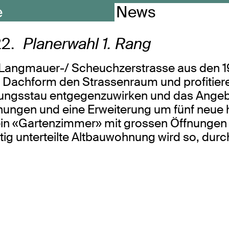
e
News
2.
Planerwahl 1. Rang
g Langmauer-/ Scheuchzerstrasse aus den 19
 Dachform den Strassenraum und profitiere
ungsstau entgegenzuwirken und das Angeb
ngen und eine Erweiterung um fünf neue ho
in «Gartenzimmer» mit grossen Öffnungen u
tig unterteilte Altbauwohnung wird so, dur